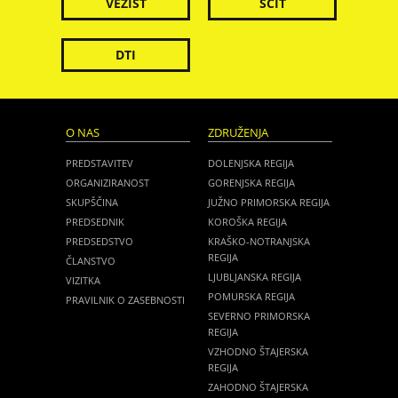
VEZIST
ŠČIT
DTI
O NAS
ZDRUŽENJA
PREDSTAVITEV
DOLENJSKA REGIJA
ORGANIZIRANOST
GORENJSKA REGIJA
SKUPŠČINA
JUŽNO PRIMORSKA REGIJA
PREDSEDNIK
KOROŠKA REGIJA
PREDSEDSTVO
KRAŠKO-NOTRANJSKA
REGIJA
ČLANSTVO
LJUBLJANSKA REGIJA
VIZITKA
POMURSKA REGIJA
PRAVILNIK O ZASEBNOSTI
SEVERNO PRIMORSKA
REGIJA
VZHODNO ŠTAJERSKA
REGIJA
ZAHODNO ŠTAJERSKA