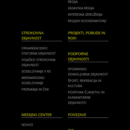
REGIJA
ZASAVSKA REGIJA
INTERESNA ZDRUŽENJA
REGIJSKI KOORDINATORJI
STROKOVNA
PROJEKTI, POBUDE IN
DEJAVNOST
ROKI
ORGANIZACIJSKO
STATURNA DEJAVNOST
PODPORNE
DEJAVNOSTI
VOJAŠKO STROKOVNA
DEJAVNOST
SPOMINSKO
SODELOVANJE V RS
DOMOLJUBNA DEJAVNOST
MEDNARODNO
ŠPORT, REKREACIJA IN
SODELOVANJE
KULTURA
PRIZNANJA IN ČINI
PODPORA ČLANSTVU IN
HUMANITARNE
DEJAVNOSTI
MEDIJSKI CENTER
POVEZAVE
NOVICE