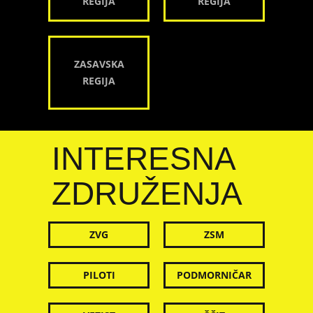
REGIJA
REGIJA
ZASAVSKA
REGIJA
INTERESNA
ZDRUŽENJA
ZVG
ZSM
PILOTI
PODMORNIČAR