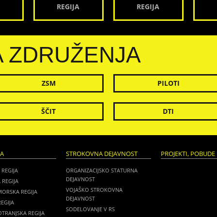
REGIJA
REGIJA
A ZDRUŽENJA
ZSM
PILOTI
ŠČIT
DTI
JA
STROKOVNA DEJAVNOST
PROJEKTI, POBUDE 
 REGIJA
ORGANIZACIJSKO STATURNA
DEJAVNOST
 REGIJA
VOJAŠKO STROKOVNA
MORSKA REGIJA
DEJAVNOST
EGIJA
SODELOVANJE V RS
TRANJSKA REGIJA