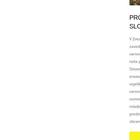
PR
SL
V Zvez
zaved
varnos
naše p
Slove
enotam
vojaš
varnos
usmerj
mladim
preds
obram