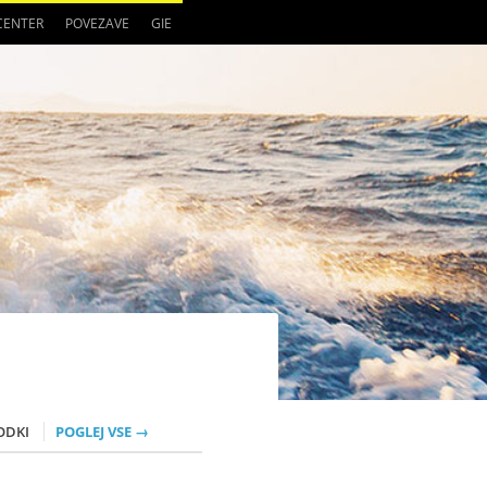
 CENTER
POVEZAVE
GIE
ODKI
POGLEJ VSE →