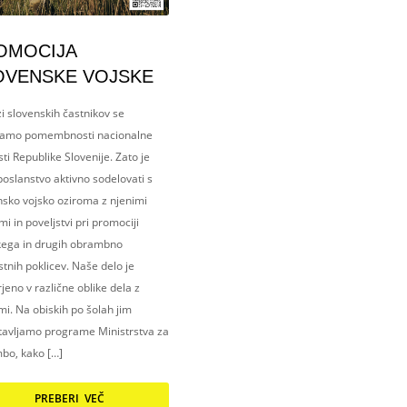
OMOCIJA
OVENSKE VOJSKE
i slovenskih častnikov se
amo pomembnosti nacionalne
ti Republike Slovenije. Zato je
oslanstvo aktivno sodelovati s
nsko vojsko oziroma z njenimi
i in poveljstvi pri promociji
kega in drugih obrambno
tnih poklicev. Naše delo je
eno v različne oblike dela z
i. Na obiskih po šolah jim
tavljamo programe Ministrstva za
bo, kako […]
PREBERI VEČ