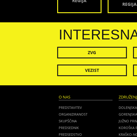
REGIJA
REGIJA
INTERESN
ZVG
VEZIST
O NAS
ZDRUŽEN
PREDSTAVITEV
DOLENJSKA
ORGANIZIRANOST
GORENJSKA
SKUPŠČINA
JUŽNO PRI
PREDSEDNIK
KOROŠKA R
PREDSEDSTVO
KRAŠKO-NO