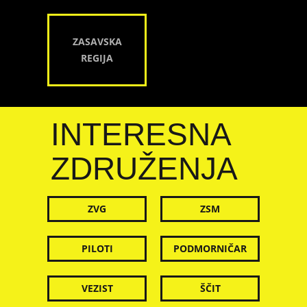
ZASAVSKA
REGIJA
INTERESNA
ZDRUŽENJA
ZVG
ZSM
PILOTI
PODMORNIČAR
VEZIST
ŠČIT