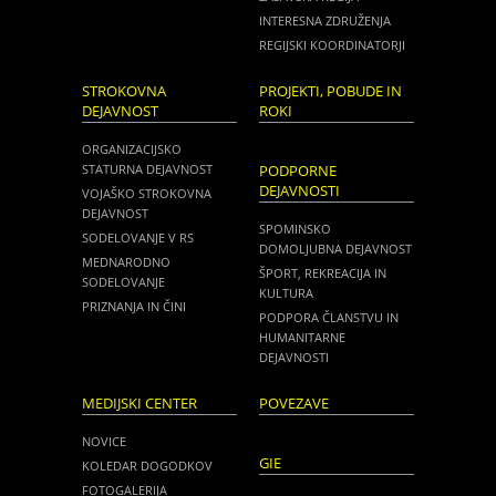
INTERESNA ZDRUŽENJA
REGIJSKI KOORDINATORJI
STROKOVNA
PROJEKTI, POBUDE IN
DEJAVNOST
ROKI
ORGANIZACIJSKO
STATURNA DEJAVNOST
PODPORNE
DEJAVNOSTI
VOJAŠKO STROKOVNA
DEJAVNOST
SPOMINSKO
SODELOVANJE V RS
DOMOLJUBNA DEJAVNOST
MEDNARODNO
ŠPORT, REKREACIJA IN
SODELOVANJE
KULTURA
PRIZNANJA IN ČINI
PODPORA ČLANSTVU IN
HUMANITARNE
DEJAVNOSTI
MEDIJSKI CENTER
POVEZAVE
NOVICE
GIE
KOLEDAR DOGODKOV
FOTOGALERIJA