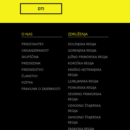
DTI
O NAS
ZDRUŽENJA
PREDSTAVITEV
DOLENJSKA REGIJA
ORGANIZIRANOST
GORENJSKA REGIJA
SKUPŠČINA
JUŽNO PRIMORSKA REGIJA
PREDSEDNIK
KOROŠKA REGIJA
PREDSEDSTVO
KRAŠKO-NOTRANJSKA
REGIJA
ČLANSTVO
LJUBLJANSKA REGIJA
VIZITKA
POMURSKA REGIJA
PRAVILNIK O ZASEBNOSTI
SEVERNO PRIMORSKA
REGIJA
VZHODNO ŠTAJERSKA
REGIJA
ZAHODNO ŠTAJERSKA
REGIJA
ZASAVSKA REGIJA