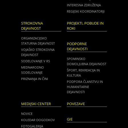
INTERESNA ZDRUŽENJA
REGIJSKI KOORDINATORJI
STROKOVNA
PROJEKTI, POBUDE IN
DEJAVNOST
ROKI
ORGANIZACIJSKO
STATURNA DEJAVNOST
PODPORNE
DEJAVNOSTI
VOJAŠKO STROKOVNA
DEJAVNOST
SPOMINSKO
SODELOVANJE V RS
DOMOLJUBNA DEJAVNOST
MEDNARODNO
ŠPORT, REKREACIJA IN
SODELOVANJE
KULTURA
PRIZNANJA IN ČINI
PODPORA ČLANSTVU IN
HUMANITARNE
DEJAVNOSTI
MEDIJSKI CENTER
POVEZAVE
NOVICE
GIE
KOLEDAR DOGODKOV
FOTOGALERIJA