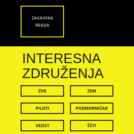
ZASAVSKA
REGIJA
INTERESNA
ZDRUŽENJA
ZVG
ZSM
PILOTI
PODMORNIČAR
VEZIST
ŠČIT