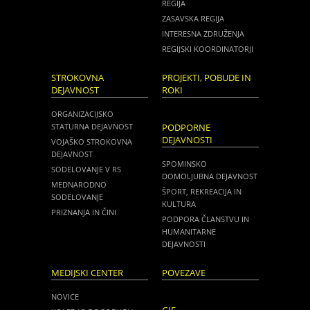
REGIJA
ZASAVSKA REGIJA
INTERESNA ZDRUŽENJA
REGIJSKI KOORDINATORJI
STROKOVNA
PROJEKTI, POBUDE IN
DEJAVNOST
ROKI
ORGANIZACIJSKO
STATURNA DEJAVNOST
PODPORNE
DEJAVNOSTI
VOJAŠKO STROKOVNA
DEJAVNOST
SPOMINSKO
SODELOVANJE V RS
DOMOLJUBNA DEJAVNOST
MEDNARODNO
ŠPORT, REKREACIJA IN
SODELOVANJE
KULTURA
PRIZNANJA IN ČINI
PODPORA ČLANSTVU IN
HUMANITARNE
DEJAVNOSTI
MEDIJSKI CENTER
POVEZAVE
NOVICE