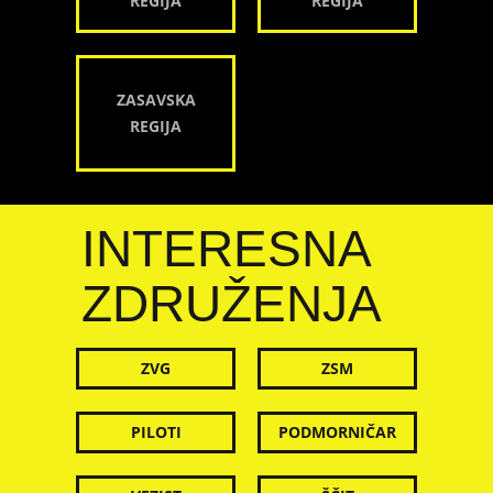
REGIJA
REGIJA
ZASAVSKA
REGIJA
INTERESNA
ZDRUŽENJA
ZVG
ZSM
PILOTI
PODMORNIČAR