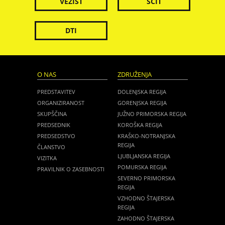
VEZIST
ŠČIT
DTI
O NAS
ZDRUŽENJA
PREDSTAVITEV
DOLENJSKA REGIJA
ORGANIZIRANOST
GORENJSKA REGIJA
SKUPŠČINA
JUŽNO PRIMORSKA REGIJA
PREDSEDNIK
KOROŠKA REGIJA
PREDSEDSTVO
KRAŠKO-NOTRANJSKA
REGIJA
ČLANSTVO
LJUBLJANSKA REGIJA
VIZITKA
POMURSKA REGIJA
PRAVILNIK O ZASEBNOSTI
SEVERNO PRIMORSKA
REGIJA
VZHODNO ŠTAJERSKA
REGIJA
ZAHODNO ŠTAJERSKA