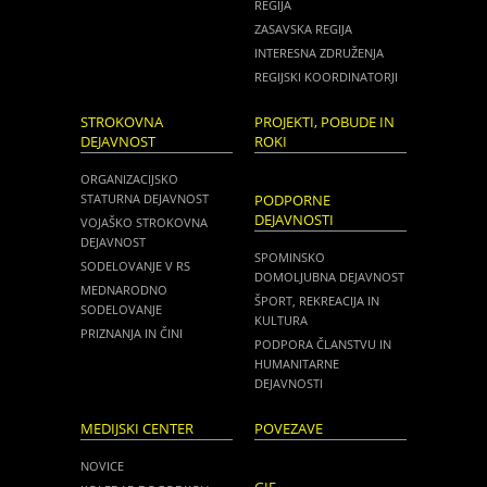
REGIJA
ZASAVSKA REGIJA
INTERESNA ZDRUŽENJA
REGIJSKI KOORDINATORJI
STROKOVNA
PROJEKTI, POBUDE IN
DEJAVNOST
ROKI
ORGANIZACIJSKO
STATURNA DEJAVNOST
PODPORNE
DEJAVNOSTI
VOJAŠKO STROKOVNA
DEJAVNOST
SPOMINSKO
SODELOVANJE V RS
DOMOLJUBNA DEJAVNOST
MEDNARODNO
ŠPORT, REKREACIJA IN
SODELOVANJE
KULTURA
PRIZNANJA IN ČINI
PODPORA ČLANSTVU IN
HUMANITARNE
DEJAVNOSTI
MEDIJSKI CENTER
POVEZAVE
NOVICE