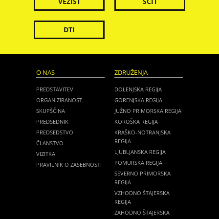
VEZIST
ŠČIT
DTI
O NAS
ZDRUŽENJA
PREDSTAVITEV
DOLENJSKA REGIJA
ORGANIZIRANOST
GORENJSKA REGIJA
SKUPŠČINA
JUŽNO PRIMORSKA REGIJA
PREDSEDNIK
KOROŠKA REGIJA
PREDSEDSTVO
KRAŠKO-NOTRANJSKA
REGIJA
ČLANSTVO
LJUBLJANSKA REGIJA
VIZITKA
POMURSKA REGIJA
PRAVILNIK O ZASEBNOSTI
SEVERNO PRIMORSKA
REGIJA
VZHODNO ŠTAJERSKA
REGIJA
ZAHODNO ŠTAJERSKA