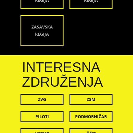
REGIJA
REGIJA
ZASAVSKA
REGIJA
INTERESNA
ZDRUŽENJA
ZVG
ZSM
PILOTI
PODMORNIČAR