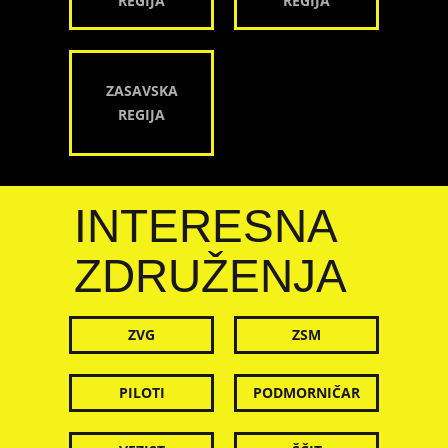
REGIJA
REGIJA
ZASAVSKA
REGIJA
INTERESNA
ZDRUŽENJA
ZVG
ZSM
PILOTI
PODMORNIČAR