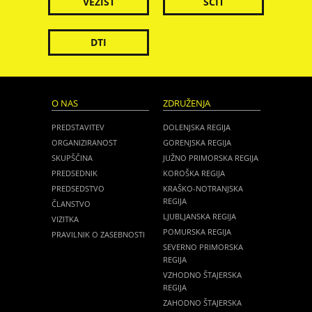
VEZIST
ŠČIT
DTI
O NAS
ZDRUŽENJA
PREDSTAVITEV
DOLENJSKA REGIJA
ORGANIZIRANOST
GORENJSKA REGIJA
SKUPŠČINA
JUŽNO PRIMORSKA REGIJA
PREDSEDNIK
KOROŠKA REGIJA
PREDSEDSTVO
KRAŠKO-NOTRANJSKA
REGIJA
ČLANSTVO
LJUBLJANSKA REGIJA
VIZITKA
POMURSKA REGIJA
PRAVILNIK O ZASEBNOSTI
SEVERNO PRIMORSKA
REGIJA
VZHODNO ŠTAJERSKA
REGIJA
ZAHODNO ŠTAJERSKA