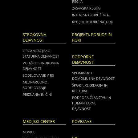
REGIJA
ZASAVSKA REGIJA
INTERESNA ZDRUŽENJA
REGIJSKI KOORDINATORJI
STROKOVNA
PROJEKTI, POBUDE IN
DEJAVNOST
ROKI
ORGANIZACIJSKO
STATURNA DEJAVNOST
PODPORNE
DEJAVNOSTI
VOJAŠKO STROKOVNA
DEJAVNOST
SPOMINSKO
SODELOVANJE V RS
DOMOLJUBNA DEJAVNOST
MEDNARODNO
ŠPORT, REKREACIJA IN
SODELOVANJE
KULTURA
PRIZNANJA IN ČINI
PODPORA ČLANSTVU IN
HUMANITARNE
DEJAVNOSTI
MEDIJSKI CENTER
POVEZAVE
NOVICE