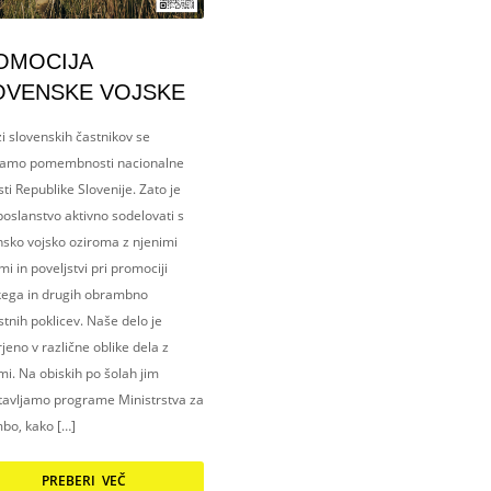
OMOCIJA
OVENSKE VOJSKE
i slovenskih častnikov se
amo pomembnosti nacionalne
ti Republike Slovenije. Zato je
oslanstvo aktivno sodelovati s
nsko vojsko oziroma z njenimi
i in poveljstvi pri promociji
kega in drugih obrambno
tnih poklicev. Naše delo je
eno v različne oblike dela z
i. Na obiskih po šolah jim
tavljamo programe Ministrstva za
bo, kako […]
PREBERI VEČ