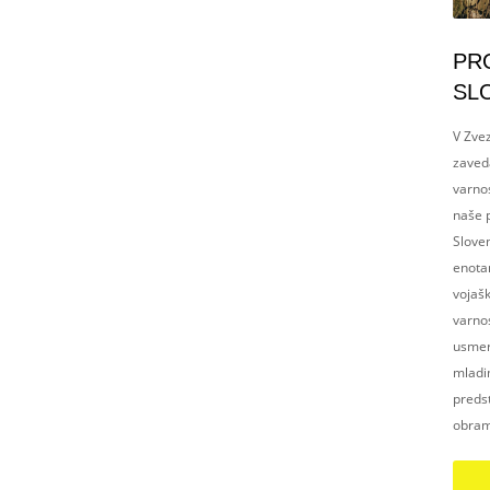
PR
SL
V Zvez
zaved
varnos
naše p
Slove
enotam
vojaš
varnos
usmerj
mladim
preds
obram