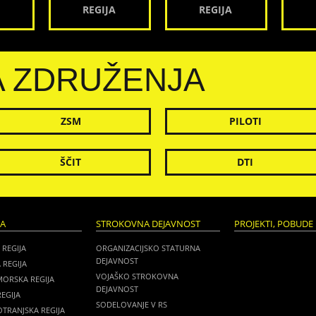
REGIJA
REGIJA
A ZDRUŽENJA
ZSM
PILOTI
ŠČIT
DTI
JA
STROKOVNA DEJAVNOST
PROJEKTI, POBUDE 
 REGIJA
ORGANIZACIJSKO STATURNA
DEJAVNOST
 REGIJA
VOJAŠKO STROKOVNA
MORSKA REGIJA
DEJAVNOST
EGIJA
SODELOVANJE V RS
TRANJSKA REGIJA