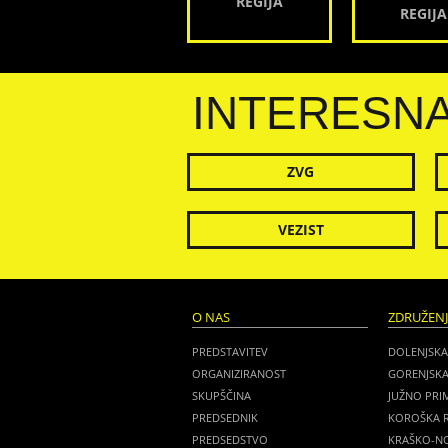
REGIJA
REGIJA
INTERESN
ZVG
VEZIST
O NAS
ZDRUŽEN
PREDSTAVITEV
DOLENJSKA
ORGANIZIRANOST
GORENJSKA
SKUPŠČINA
JUŽNO PRI
PREDSEDNIK
KOROŠKA R
PREDSEDSTVO
KRAŠKO-NO