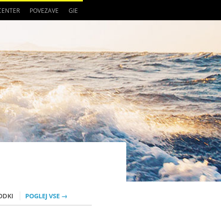
 CENTER
POVEZAVE
GIE
ODKI
POGLEJ VSE →