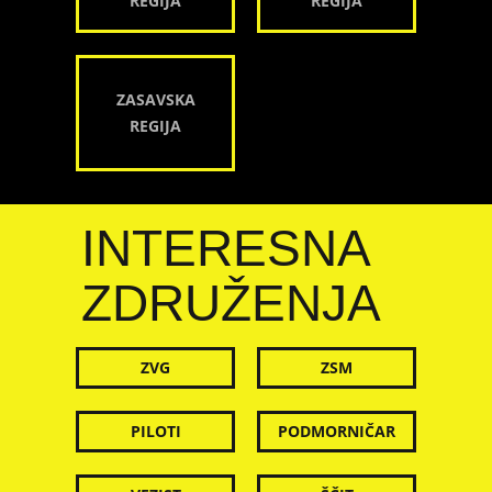
REGIJA
REGIJA
ZASAVSKA
REGIJA
INTERESNA
ZDRUŽENJA
ZVG
ZSM
PILOTI
PODMORNIČAR