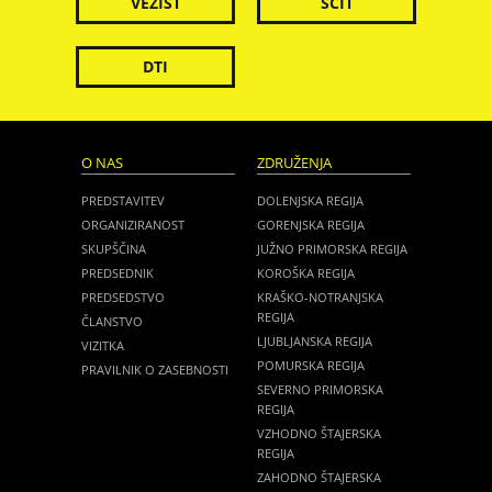
VEZIST
ŠČIT
DTI
O NAS
ZDRUŽENJA
PREDSTAVITEV
DOLENJSKA REGIJA
ORGANIZIRANOST
GORENJSKA REGIJA
SKUPŠČINA
JUŽNO PRIMORSKA REGIJA
PREDSEDNIK
KOROŠKA REGIJA
PREDSEDSTVO
KRAŠKO-NOTRANJSKA
REGIJA
ČLANSTVO
LJUBLJANSKA REGIJA
VIZITKA
POMURSKA REGIJA
PRAVILNIK O ZASEBNOSTI
SEVERNO PRIMORSKA
REGIJA
VZHODNO ŠTAJERSKA
REGIJA
ZAHODNO ŠTAJERSKA