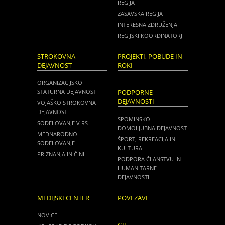
REGIJA
ZASAVSKA REGIJA
INTERESNA ZDRUŽENJA
REGIJSKI KOORDINATORJI
STROKOVNA
PROJEKTI, POBUDE IN
DEJAVNOST
ROKI
ORGANIZACIJSKO
STATURNA DEJAVNOST
PODPORNE
DEJAVNOSTI
VOJAŠKO STROKOVNA
DEJAVNOST
SPOMINSKO
SODELOVANJE V RS
DOMOLJUBNA DEJAVNOST
MEDNARODNO
ŠPORT, REKREACIJA IN
SODELOVANJE
KULTURA
PRIZNANJA IN ČINI
PODPORA ČLANSTVU IN
HUMANITARNE
DEJAVNOSTI
MEDIJSKI CENTER
POVEZAVE
NOVICE