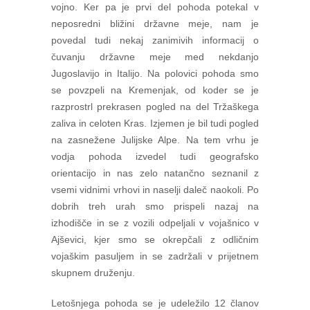
vojno. Ker pa je prvi del pohoda potekal v
neposredni bližini državne meje, nam je
povedal tudi nekaj zanimivih informacij o
čuvanju državne meje med nekdanjo
Jugoslavijo in Italijo. Na polovici pohoda smo
se povzpeli na Kremenjak, od koder se je
razprostrl prekrasen pogled na del Tržaškega
zaliva in celoten Kras. Izjemen je bil tudi pogled
na zasnežene Julijske Alpe. Na tem vrhu je
vodja pohoda izvedel tudi geografsko
orientacijo in nas zelo natančno seznanil z
vsemi vidnimi vrhovi in naselji daleč naokoli. Po
dobrih treh urah smo prispeli nazaj na
izhodišče in se z vozili odpeljali v vojašnico v
Ajševici, kjer smo se okrepčali z odličnim
vojaškim pasuljem in se zadržali v prijetnem
skupnem druženju.
Letošnjega pohoda se je udeležilo 12 članov