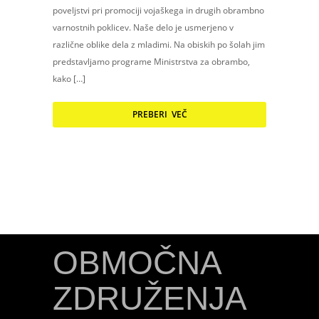
poveljstvi pri promociji vojaškega in drugih obrambno
varnostnih poklicev. Naše delo je usmerjeno v
različne oblike dela z mladimi. Na obiskih po šolah jim
predstavljamo programe Ministrstva za obrambo,
kako […]
PREBERI VEČ
OBMOČNA
ZDRUŽENJA