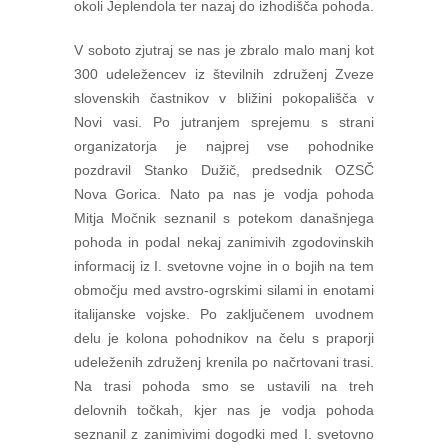
okoli Jeplendola ter nazaj do izhodišča pohoda.
V soboto zjutraj se nas je zbralo malo manj kot
300 udeležencev iz številnih združenj Zveze
slovenskih častnikov v bližini pokopališča v
Novi vasi. Po jutranjem sprejemu s strani
organizatorja je najprej vse pohodnike
pozdravil Stanko Dužič, predsednik OZSČ
Nova Gorica. Nato pa nas je vodja pohoda
Mitja Močnik seznanil s potekom današnjega
pohoda in podal nekaj zanimivih zgodovinskih
informacij iz I. svetovne vojne in o bojih na tem
območju med avstro-ogrskimi silami in enotami
italijanske vojske. Po zaključenem uvodnem
delu je kolona pohodnikov na čelu s praporji
udeleženih združenj krenila po načrtovani trasi.
Na trasi pohoda smo se ustavili na treh
delovnih točkah, kjer nas je vodja pohoda
seznanil z zanimivimi dogodki med I. svetovno