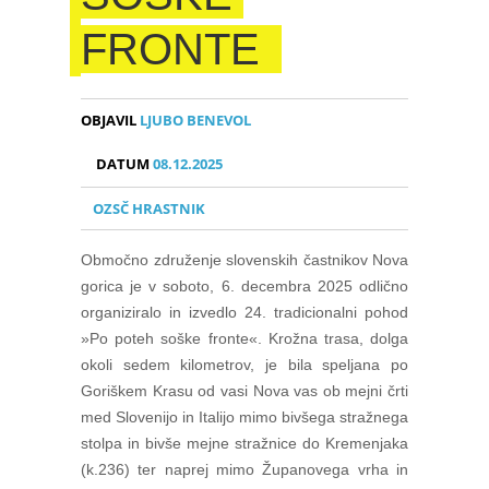
FRONTE
OBJAVIL
LJUBO BENEVOL
DATUM
08.12.2025
OZSČ HRASTNIK
Območno združenje slovenskih častnikov Nova
gorica je v soboto, 6. decembra 2025 odlično
organiziralo in izvedlo 24. tradicionalni pohod
»Po poteh soške fronte«. Krožna trasa, dolga
okoli sedem kilometrov, je bila speljana po
Goriškem Krasu od vasi Nova vas ob mejni črti
med Slovenijo in Italijo mimo bivšega stražnega
stolpa in bivše mejne stražnice do Kremenjaka
(k.236) ter naprej mimo Županovega vrha in