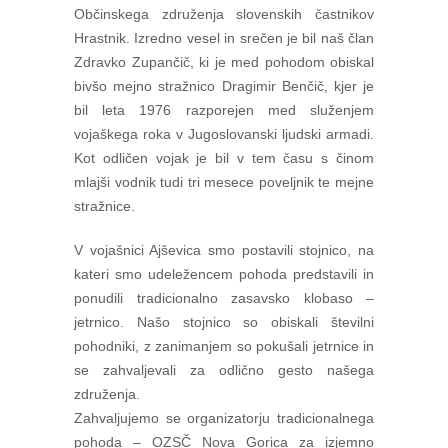
Občinskega združenja slovenskih častnikov
Hrastnik. Izredno vesel in srečen je bil naš član
Zdravko Zupančič, ki je med pohodom obiskal
bivšo mejno stražnico Dragimir Benčič, kjer je
bil leta 1976 razporejen med služenjem
vojaškega roka v Jugoslovanski ljudski armadi.
Kot odličen vojak je bil v tem času s činom
mlajši vodnik tudi tri mesece poveljnik te mejne
stražnice.
V vojašnici Ajševica smo postavili stojnico, na
kateri smo udeležencem pohoda predstavili in
ponudili tradicionalno zasavsko klobaso –
jetrnico. Našo stojnico so obiskali številni
pohodniki, z zanimanjem so pokušali jetrnice in
se zahvaljevali za odlično gesto našega
združenja.
Zahvaljujemo se organizatorju tradicionalnega
pohoda – OZSČ Nova Gorica za izjemno