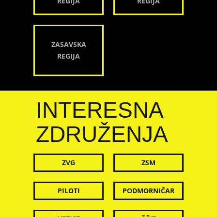
REGIJA
REGIJA
ZASAVSKA
REGIJA
INTERESNA
ZDRUŽENJA
ZVG
ZSM
PILOTI
PODMORNIČAR