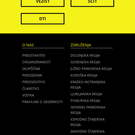
VEZIST
ŠČIT
DTI
O NAS
ZDRUŽENJA
PREDSTAVITEV
DOLENJSKA REGIJA
ORGANIZIRANOST
GORENJSKA REGIJA
SKUPŠČINA
JUŽNO PRIMORSKA REGIJA
PREDSEDNIK
KOROŠKA REGIJA
PREDSEDSTVO
KRAŠKO-NOTRANJSKA
REGIJA
ČLANSTVO
LJUBLJANSKA REGIJA
VIZITKA
POMURSKA REGIJA
PRAVILNIK O ZASEBNOSTI
SEVERNO PRIMORSKA
REGIJA
VZHODNO ŠTAJERSKA
REGIJA
ZAHODNO ŠTAJERSKA