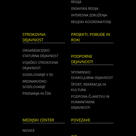
REGIJA
ZASAVSKA REGIJA
INTERESNA ZDRUŽENJA
REGIJSKI KOORDINATORJI
STROKOVNA
PROJEKTI, POBUDE IN
DEJAVNOST
ROKI
ORGANIZACIJSKO
STATURNA DEJAVNOST
PODPORNE
DEJAVNOSTI
VOJAŠKO STROKOVNA
DEJAVNOST
SPOMINSKO
SODELOVANJE V RS
DOMOLJUBNA DEJAVNOST
MEDNARODNO
ŠPORT, REKREACIJA IN
SODELOVANJE
KULTURA
PRIZNANJA IN ČINI
PODPORA ČLANSTVU IN
HUMANITARNE
DEJAVNOSTI
MEDIJSKI CENTER
POVEZAVE
NOVICE