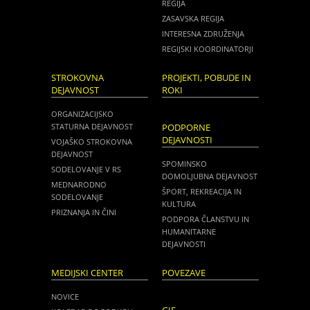
REGIJA
ZASAVSKA REGIJA
INTERESNA ZDRUŽENJA
REGIJSKI KOORDINATORJI
STROKOVNA
PROJEKTI, POBUDE IN
DEJAVNOST
ROKI
ORGANIZACIJSKO
STATURNA DEJAVNOST
PODPORNE
DEJAVNOSTI
VOJAŠKO STROKOVNA
DEJAVNOST
SPOMINSKO
SODELOVANJE V RS
DOMOLJUBNA DEJAVNOST
MEDNARODNO
ŠPORT, REKREACIJA IN
SODELOVANJE
KULTURA
PRIZNANJA IN ČINI
PODPORA ČLANSTVU IN
HUMANITARNE
DEJAVNOSTI
MEDIJSKI CENTER
POVEZAVE
NOVICE