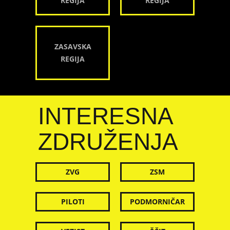
REGIJA
REGIJA
ZASAVSKA
REGIJA
INTERESNA
ZDRUŽENJA
ZVG
ZSM
PILOTI
PODMORNIČAR