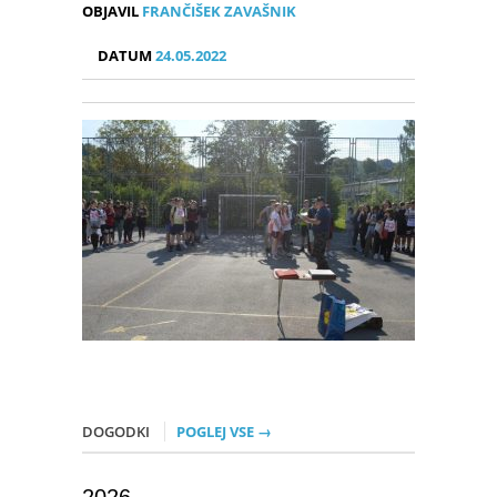
OBJAVIL
FRANČIŠEK ZAVAŠNIK
DATUM
24.05.2022
DOGODKI
POGLEJ VSE →