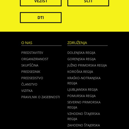
VEZIST
ŠČIT
DTI
O NAS
ZDRUŽENJA
PREDSTAVITEV
DOLENJSKA REGIJA
ORGANIZIRANOST
GORENJSKA REGIJA
SKUPŠČINA
JUŽNO PRIMORSKA REGIJA
PREDSEDNIK
KOROŠKA REGIJA
PREDSEDSTVO
KRAŠKO-NOTRANJSKA
REGIJA
ČLANSTVO
LJUBLJANSKA REGIJA
VIZITKA
POMURSKA REGIJA
PRAVILNIK O ZASEBNOSTI
SEVERNO PRIMORSKA
REGIJA
VZHODNO ŠTAJERSKA
REGIJA
ZAHODNO ŠTAJERSKA