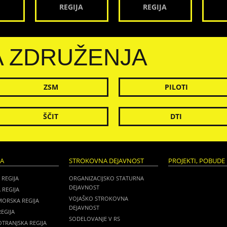
REGIJA
REGIJA
A ZDRUŽENJA
ZSM
PILOTI
ŠČIT
DTI
JA
STROKOVNA DEJAVNOST
PROJEKTI, POBUDE 
 REGIJA
ORGANIZACIJSKO STATURNA
DEJAVNOST
 REGIJA
VOJAŠKO STROKOVNA
MORSKA REGIJA
DEJAVNOST
EGIJA
SODELOVANJE V RS
TRANJSKA REGIJA