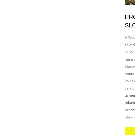
PR
SL
V Zvez
zaved
varnos
naše p
Slove
enotam
vojaš
varnos
usmerj
mladim
preds
obram