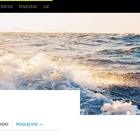
 CENTER
POVEZAVE
GIE
ODKI
POGLEJ VSE →