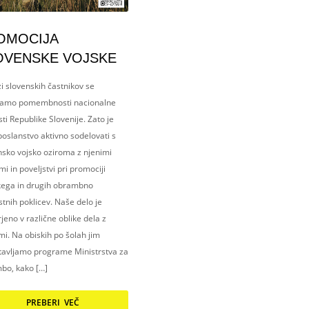
OMOCIJA
OVENSKE VOJSKE
i slovenskih častnikov se
amo pomembnosti nacionalne
ti Republike Slovenije. Zato je
oslanstvo aktivno sodelovati s
nsko vojsko oziroma z njenimi
i in poveljstvi pri promociji
kega in drugih obrambno
tnih poklicev. Naše delo je
eno v različne oblike dela z
i. Na obiskih po šolah jim
tavljamo programe Ministrstva za
bo, kako […]
PREBERI VEČ