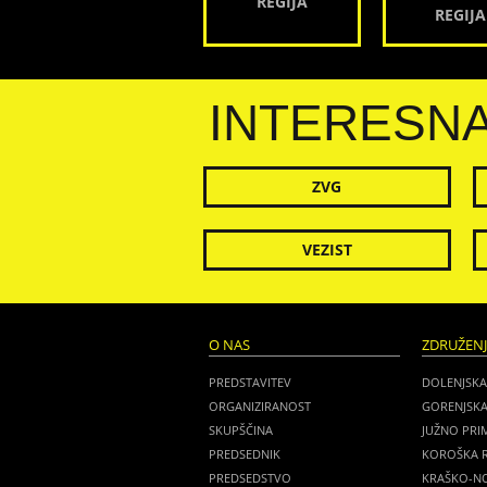
REGIJA
REGIJA
INTERESN
ZVG
VEZIST
O NAS
ZDRUŽEN
PREDSTAVITEV
DOLENJSKA
ORGANIZIRANOST
GORENJSKA
SKUPŠČINA
JUŽNO PRI
PREDSEDNIK
KOROŠKA R
PREDSEDSTVO
KRAŠKO-NO