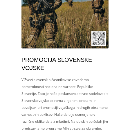
PROMOCIJA SLOVENSKE
VOJSKE
V Zvezi slovenskih častnikov se zavedamo
pomembnosti nacionalne varnosti Republike
Slovenije. Zato je naše poslanstvo aktivno sodelovati s
Slovensko vojsko oziroma z njenimi enotami in
poveljstvi pri promociji vojaškega in drugih obrambno
varnostnih poklicev. Naše delo je usmerjeno v
različne oblike dela z mladimi. Na obiskih po šolah jim
predstavljamo programe Ministrstva za obrambo,