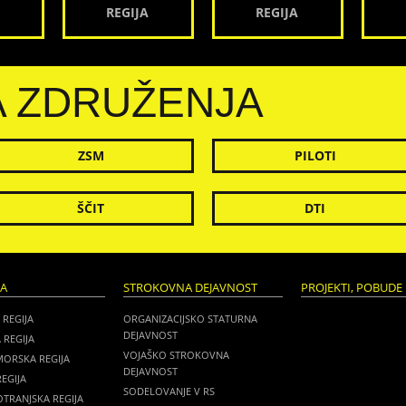
REGIJA
REGIJA
A ZDRUŽENJA
ZSM
PILOTI
ŠČIT
DTI
JA
STROKOVNA DEJAVNOST
PROJEKTI, POBUDE 
 REGIJA
ORGANIZACIJSKO STATURNA
DEJAVNOST
 REGIJA
VOJAŠKO STROKOVNA
MORSKA REGIJA
DEJAVNOST
EGIJA
SODELOVANJE V RS
TRANJSKA REGIJA