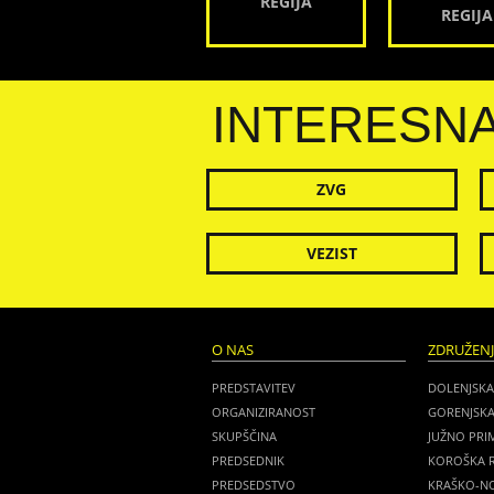
REGIJA
REGIJA
INTERESN
ZVG
VEZIST
O NAS
ZDRUŽEN
PREDSTAVITEV
DOLENJSKA
ORGANIZIRANOST
GORENJSKA
SKUPŠČINA
JUŽNO PRI
PREDSEDNIK
KOROŠKA R
PREDSEDSTVO
KRAŠKO-NO