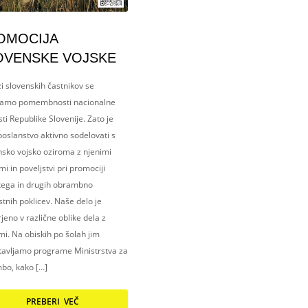
OMOCIJA
OVENSKE VOJSKE
i slovenskih častnikov se
amo pomembnosti nacionalne
ti Republike Slovenije. Zato je
oslanstvo aktivno sodelovati s
nsko vojsko oziroma z njenimi
i in poveljstvi pri promociji
kega in drugih obrambno
tnih poklicev. Naše delo je
eno v različne oblike dela z
i. Na obiskih po šolah jim
tavljamo programe Ministrstva za
bo, kako […]
PREBERI VEČ