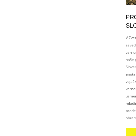
PR
SL
V Zvez
zaved
varnos
naše p
Slove
enotam
vojaš
varnos
usmerj
mladim
preds
obram