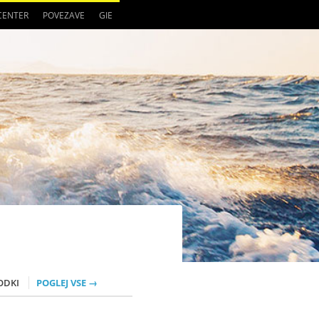
 CENTER
POVEZAVE
GIE
ODKI
POGLEJ VSE →