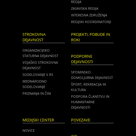
REGIJA
ZASAVSKA REGIJA
INTERESNA ZDRUŽENJA
REGIJSKI KOORDINATORJI
STROKOVNA
PROJEKTI, POBUDE IN
DEJAVNOST
ROKI
ORGANIZACIJSKO
STATURNA DEJAVNOST
PODPORNE
DEJAVNOSTI
VOJAŠKO STROKOVNA
DEJAVNOST
SPOMINSKO
SODELOVANJE V RS
DOMOLJUBNA DEJAVNOST
MEDNARODNO
ŠPORT, REKREACIJA IN
SODELOVANJE
KULTURA
PRIZNANJA IN ČINI
PODPORA ČLANSTVU IN
HUMANITARNE
DEJAVNOSTI
MEDIJSKI CENTER
POVEZAVE
NOVICE