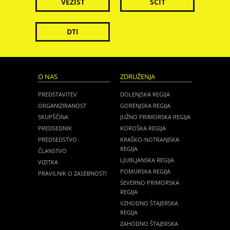
VEZIST
ŠČIT
DTI
O NAS
ZDRUŽENJA
PREDSTAVITEV
DOLENJSKA REGIJA
ORGANIZIRANOST
GORENJSKA REGIJA
SKUPŠČINA
JUŽNO PRIMORSKA REGIJA
PREDSEDNIK
KOROŠKA REGIJA
PREDSEDSTVO
KRAŠKO-NOTRANJSKA
REGIJA
ČLANSTVO
LJUBLJANSKA REGIJA
VIZITKA
POMURSKA REGIJA
PRAVILNIK O ZASEBNOSTI
SEVERNO PRIMORSKA
REGIJA
VZHODNO ŠTAJERSKA
REGIJA
ZAHODNO ŠTAJERSKA