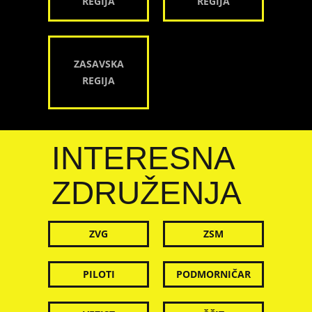
REGIJA
REGIJA
ZASAVSKA
REGIJA
INTERESNA
ZDRUŽENJA
ZVG
ZSM
PILOTI
PODMORNIČAR