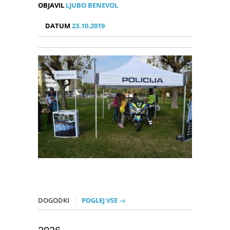
OBJAVIL
LJUBO BENEVOL
DATUM
23.10.2019
DOGODKI
POGLEJ VSE →