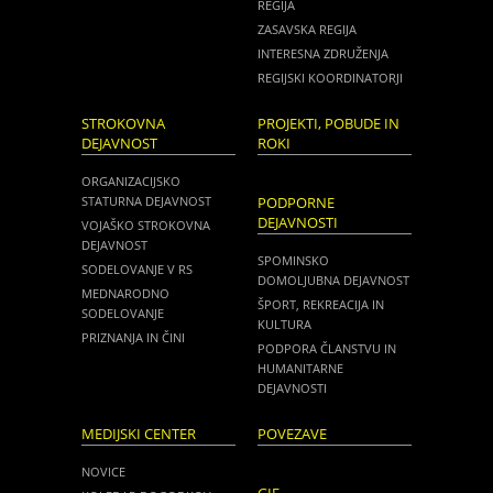
REGIJA
ZASAVSKA REGIJA
INTERESNA ZDRUŽENJA
REGIJSKI KOORDINATORJI
STROKOVNA
PROJEKTI, POBUDE IN
DEJAVNOST
ROKI
ORGANIZACIJSKO
STATURNA DEJAVNOST
PODPORNE
DEJAVNOSTI
VOJAŠKO STROKOVNA
DEJAVNOST
SPOMINSKO
SODELOVANJE V RS
DOMOLJUBNA DEJAVNOST
MEDNARODNO
ŠPORT, REKREACIJA IN
SODELOVANJE
KULTURA
PRIZNANJA IN ČINI
PODPORA ČLANSTVU IN
HUMANITARNE
DEJAVNOSTI
MEDIJSKI CENTER
POVEZAVE
NOVICE