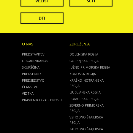
VEZIST
ŠČIT
DTI
O NAS
ZDRUŽENJA
PREDSTAVITEV
DOLENJSKA REGIJA
ORGANIZIRANOST
GORENJSKA REGIJA
SKUPŠČINA
JUŽNO PRIMORSKA REGIJA
PREDSEDNIK
KOROŠKA REGIJA
PREDSEDSTVO
KRAŠKO-NOTRANJSKA
REGIJA
ČLANSTVO
LJUBLJANSKA REGIJA
VIZITKA
POMURSKA REGIJA
PRAVILNIK O ZASEBNOSTI
SEVERNO PRIMORSKA
REGIJA
VZHODNO ŠTAJERSKA
REGIJA
ZAHODNO ŠTAJERSKA