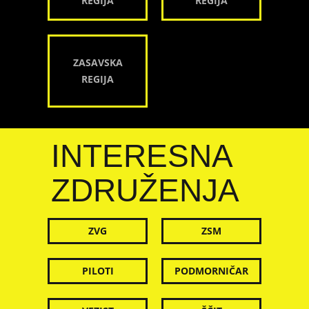
REGIJA
REGIJA
ZASAVSKA
REGIJA
INTERESNA
ZDRUŽENJA
ZVG
ZSM
PILOTI
PODMORNIČAR