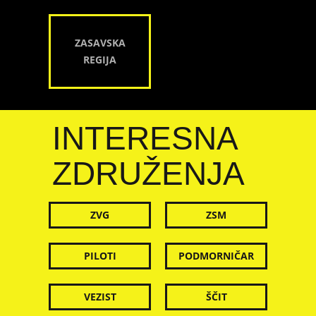
ZASAVSKA
REGIJA
INTERESNA
ZDRUŽENJA
ZVG
ZSM
PILOTI
PODMORNIČAR
VEZIST
ŠČIT