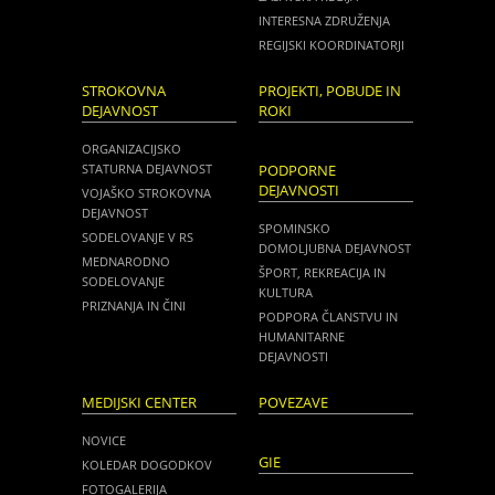
INTERESNA ZDRUŽENJA
REGIJSKI KOORDINATORJI
STROKOVNA
PROJEKTI, POBUDE IN
DEJAVNOST
ROKI
ORGANIZACIJSKO
STATURNA DEJAVNOST
PODPORNE
DEJAVNOSTI
VOJAŠKO STROKOVNA
DEJAVNOST
SPOMINSKO
SODELOVANJE V RS
DOMOLJUBNA DEJAVNOST
MEDNARODNO
ŠPORT, REKREACIJA IN
SODELOVANJE
KULTURA
PRIZNANJA IN ČINI
PODPORA ČLANSTVU IN
HUMANITARNE
DEJAVNOSTI
MEDIJSKI CENTER
POVEZAVE
NOVICE
GIE
KOLEDAR DOGODKOV
FOTOGALERIJA