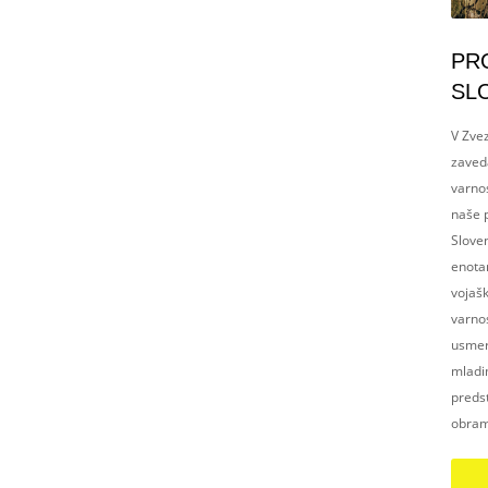
PR
SL
V Zvez
zaved
varnos
naše p
Slove
enotam
vojaš
varnos
usmerj
mladim
preds
obram