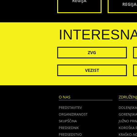
REGIJA
REGIJA
INTERESN
ZVG
VEZIST
O NAS
ZDRUŽEN
PREDSTAVITEV
DOLENJSKA
ORGANIZIRANOST
GORENJSKA
SKUPŠČINA
JUŽNO PRI
PREDSEDNIK
KOROŠKA R
PREDSEDSTVO
KRAŠKO-NO