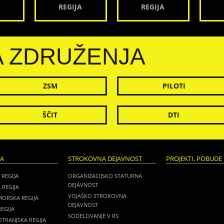
REGIJA
REGIJA
A ZDRUŽENJA
ZSM
PILOTI
ŠČIT
DTI
JA
STROKOVNA DEJAVNOST
PROJEKTI, POBUDE 
 REGIJA
ORGANIZACIJSKO STATURNA
DEJAVNOST
 REGIJA
VOJAŠKO STROKOVNA
MORSKA REGIJA
DEJAVNOST
EGIJA
SODELOVANJE V RS
TRANJSKA REGIJA