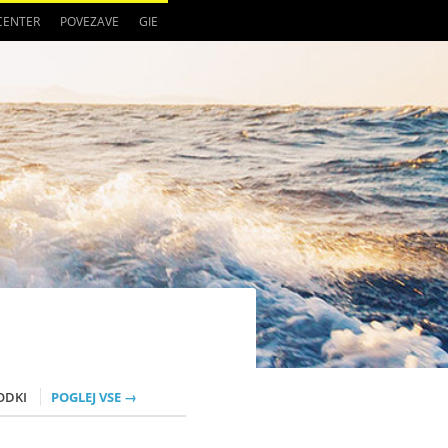
 CENTER
POVEZAVE
GIE
ODKI
POGLEJ VSE →