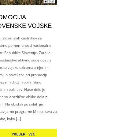
OMOCIJA
OVENSKE VOJSKE
i slovenskih častnikov se
amo pomembnosti nacionalne
ti Republike Slovenije. Zato je
oslanstvo aktivno sodelovati s
nsko vojsko oziroma z njenimi
i in poveljstvi pri promociji
kega in drugih obrambno
tnih poklicev. Naše delo je
eno v različne oblike dela z
i. Na obiskih po šolah jim
tavljamo programe Ministrstva za
bo, kako […]
PREBERI VEČ