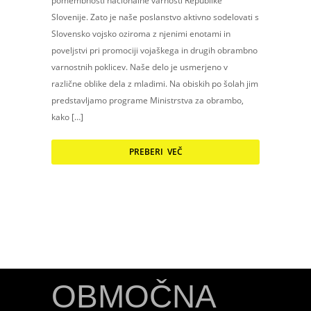
pomembnosti nacionalne varnosti Republike
Slovenije. Zato je naše poslanstvo aktivno sodelovati s
Slovensko vojsko oziroma z njenimi enotami in
poveljstvi pri promociji vojaškega in drugih obrambno
varnostnih poklicev. Naše delo je usmerjeno v
različne oblike dela z mladimi. Na obiskih po šolah jim
predstavljamo programe Ministrstva za obrambo,
kako […]
PREBERI VEČ
OBMOČNA