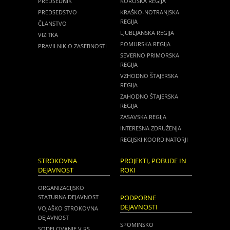
PREDSEDNIK
KOROŠKA REGIJA
PREDSEDSTVO
KRAŠKO-NOTRANJSKA
REGIJA
ČLANSTVO
LJUBLJANSKA REGIJA
VIZITKA
POMURSKA REGIJA
PRAVILNIK O ZASEBNOSTI
SEVERNO PRIMORSKA
REGIJA
VZHODNO ŠTAJERSKA
REGIJA
ZAHODNO ŠTAJERSKA
REGIJA
ZASAVSKA REGIJA
INTERESNA ZDRUŽENJA
REGIJSKI KOORDINATORJI
STROKOVNA
PROJEKTI, POBUDE IN
DEJAVNOST
ROKI
ORGANIZACIJSKO
STATURNA DEJAVNOST
PODPORNE
DEJAVNOSTI
VOJAŠKO STROKOVNA
DEJAVNOST
SPOMINSKO
SODELOVANJE V RS