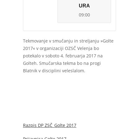
URA
09:00
Tekmovanje v smučanju in streljanju »Golte
2017« v organizaciji OZSČ Velenja bo
potekalo v soboto 4. februarja 2017 na
Golteh. Smučarska tekma bo na progi
Blatnik v disciplini veleslalom.
Razpis DP ZSČ_Golte 2017
Prijavnica Golte 2017