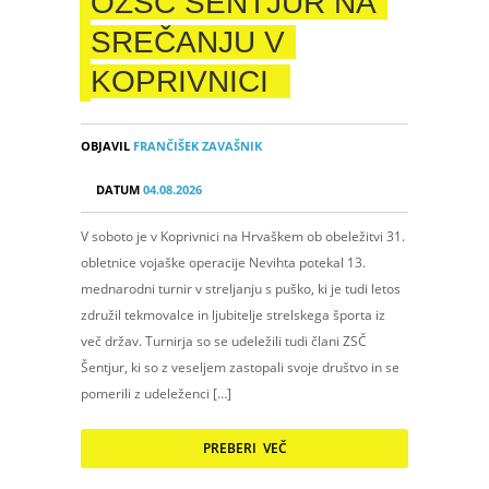
OZSČ ŠENTJUR NA
SREČANJU V
KOPRIVNICI
OBJAVIL
FRANČIŠEK ZAVAŠNIK
DATUM
04.08.2026
V soboto je v Koprivnici na Hrvaškem ob obeležitvi 31.
obletnice vojaške operacije Nevihta potekal 13.
mednarodni turnir v streljanju s puško, ki je tudi letos
združil tekmovalce in ljubitelje strelskega športa iz
več držav. Turnirja so se udeležili tudi člani ZSČ
Šentjur, ki so z veseljem zastopali svoje društvo in se
pomerili z udeleženci […]
PREBERI VEČ