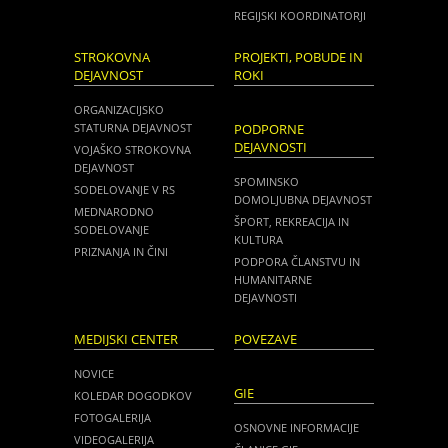
REGIJSKI KOORDINATORJI
STROKOVNA
PROJEKTI, POBUDE IN
DEJAVNOST
ROKI
ORGANIZACIJSKO
STATURNA DEJAVNOST
PODPORNE
DEJAVNOSTI
VOJAŠKO STROKOVNA
DEJAVNOST
SPOMINSKO
SODELOVANJE V RS
DOMOLJUBNA DEJAVNOST
MEDNARODNO
ŠPORT, REKREACIJA IN
SODELOVANJE
KULTURA
PRIZNANJA IN ČINI
PODPORA ČLANSTVU IN
HUMANITARNE
DEJAVNOSTI
MEDIJSKI CENTER
POVEZAVE
NOVICE
GIE
KOLEDAR DOGODKOV
FOTOGALERIJA
OSNOVNE INFORMACIJE
VIDEOGALERIJA