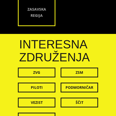
ZASAVSKA
REGIJA
INTERESNA
ZDRUŽENJA
ZVG
ZSM
PILOTI
PODMORNIČAR
VEZIST
ŠČIT