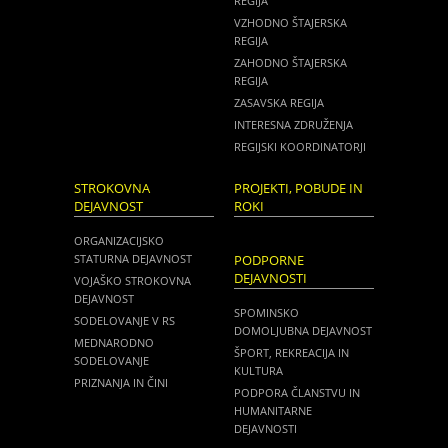
REGIJA
VZHODNO ŠTAJERSKA
REGIJA
ZAHODNO ŠTAJERSKA
REGIJA
ZASAVSKA REGIJA
INTERESNA ZDRUŽENJA
REGIJSKI KOORDINATORJI
STROKOVNA
PROJEKTI, POBUDE IN
DEJAVNOST
ROKI
ORGANIZACIJSKO
STATURNA DEJAVNOST
PODPORNE
DEJAVNOSTI
VOJAŠKO STROKOVNA
DEJAVNOST
SPOMINSKO
SODELOVANJE V RS
DOMOLJUBNA DEJAVNOST
MEDNARODNO
ŠPORT, REKREACIJA IN
SODELOVANJE
KULTURA
PRIZNANJA IN ČINI
PODPORA ČLANSTVU IN
HUMANITARNE
DEJAVNOSTI