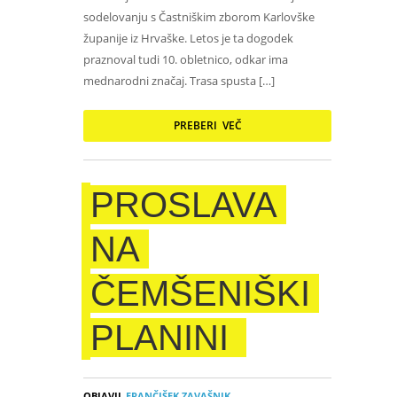
sodelovanju s Častniškim zborom Karlovške
županije iz Hrvaške. Letos je ta dogodek
praznoval tudi 10. obletnico, odkar ima
mednarodni značaj. Trasa spusta […]
PREBERI VEČ
PROSLAVA
NA
ČEMŠENIŠKI
PLANINI
OBJAVIL
FRANČIŠEK ZAVAŠNIK