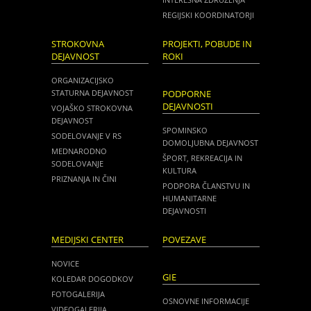
REGIJSKI KOORDINATORJI
STROKOVNA
PROJEKTI, POBUDE IN
DEJAVNOST
ROKI
ORGANIZACIJSKO
STATURNA DEJAVNOST
PODPORNE
DEJAVNOSTI
VOJAŠKO STROKOVNA
DEJAVNOST
SPOMINSKO
SODELOVANJE V RS
DOMOLJUBNA DEJAVNOST
MEDNARODNO
ŠPORT, REKREACIJA IN
SODELOVANJE
KULTURA
PRIZNANJA IN ČINI
PODPORA ČLANSTVU IN
HUMANITARNE
DEJAVNOSTI
MEDIJSKI CENTER
POVEZAVE
NOVICE
GIE
KOLEDAR DOGODKOV
FOTOGALERIJA
OSNOVNE INFORMACIJE
VIDEOGALERIJA