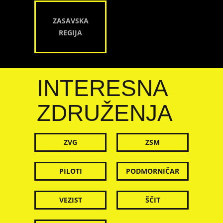
ZASAVSKA
REGIJA
INTERESNA
ZDRUŽENJA
ZVG
ZSM
PILOTI
PODMORNIČAR
VEZIST
ŠČIT