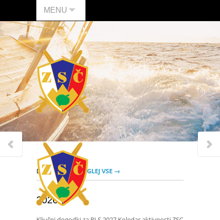
MENU
DOGODKI
POGLEJ VSE →
2026
Ključni dogodki za RLS 2027 Koledar aktivnosti ZSC