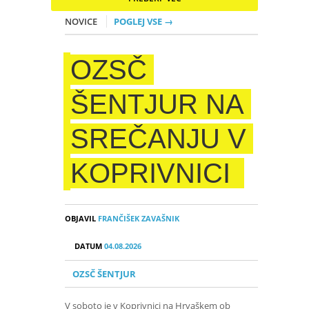
NOVICE
POGLEJ VSE →
OZSČ
ŠENTJUR NA
SREČANJU V
KOPRIVNICI
OBJAVIL
FRANČIŠEK ZAVAŠNIK
DATUM
04.08.2026
OZSČ ŠENTJUR
V soboto je v Koprivnici na Hrvaškem ob