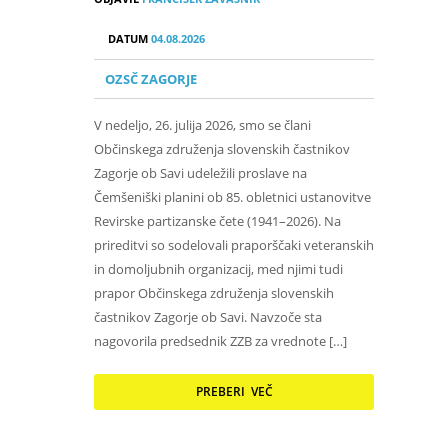
DATUM
04.08.2026
OZSČ ZAGORJE
V nedeljo, 26. julija 2026, smo se člani
Občinskega združenja slovenskih častnikov
Zagorje ob Savi udeležili proslave na
Čemšeniški planini ob 85. obletnici ustanovitve
Revirske partizanske čete (1941–2026). Na
prireditvi so sodelovali praporščaki veteranskih
in domoljubnih organizacij, med njimi tudi
prapor Občinskega združenja slovenskih
častnikov Zagorje ob Savi. Navzoče sta
nagovorila predsednik ZZB za vrednote […]
PREBERI VEČ