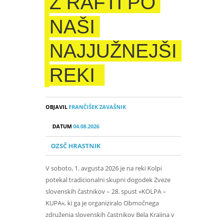
Z RAFTI PO
NAŠI
NAJJUŽNEJŠI
REKI
OBJAVIL
FRANČIŠEK ZAVAŠNIK
DATUM
04.08.2026
OZSČ HRASTNIK
V soboto, 1. avgusta 2026 je na reki Kolpi
potekal tradicionalni skupni dogodek Zveze
slovenskih častnikov – 28. spust »KOLPA –
KUPA«, ki ga je organiziralo Območnega
združenja slovenskih častnikov Bela Krajina v