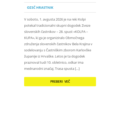
OZSČ HRASTNIK
V soboto, 1. avgusta 2026 je na reki Kolpi
potekal tradicionalni skupni dogodek Zveze
slovenskih častnikov – 28. spust »KOLPA –
KUPA«, ki ga je organiziralo Območnega
združenja slovenskih častnikov Bela Krajina v
sodelovanju s Častniškim zborom Karlovške
županije iz Hrvaške. Letos je ta dogodek
praznoval tudi 10. obletnico, odkar ima
mednarodni značaj. Trasa spusta […]
PREBERI VEČ