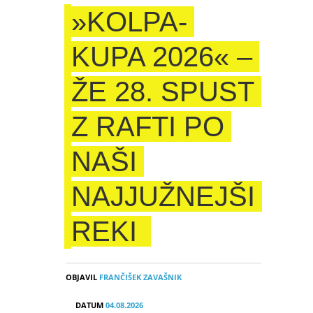
»KOLPA-
KUPA 2026« –
ŽE 28. SPUST
Z RAFTI PO
NAŠI
NAJJUŽNEJŠI
REKI
OBJAVIL
FRANČIŠEK ZAVAŠNIK
DATUM
04.08.2026