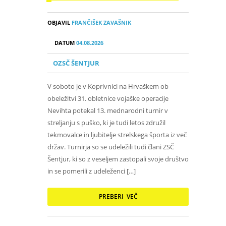
OBJAVIL
FRANČIŠEK ZAVAŠNIK
DATUM
04.08.2026
OZSČ ŠENTJUR
V soboto je v Koprivnici na Hrvaškem ob
obeležitvi 31. obletnice vojaške operacije
Nevihta potekal 13. mednarodni turnir v
streljanju s puško, ki je tudi letos združil
tekmovalce in ljubitelje strelskega športa iz več
držav. Turnirja so se udeležili tudi člani ZSČ
Šentjur, ki so z veseljem zastopali svoje društvo
in se pomerili z udeleženci […]
PREBERI VEČ