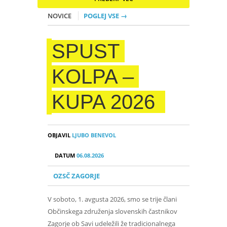
NOVICE
POGLEJ VSE →
SPUST
KOLPA –
KUPA 2026
OBJAVIL
LJUBO BENEVOL
DATUM
06.08.2026
OZSČ ZAGORJE
V soboto, 1. avgusta 2026, smo se trije člani
Občinskega združenja slovenskih častnikov
Zagorje ob Savi udeležili že tradicionalnega