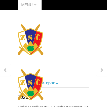
MENU
DOGODKI
POGLEJ VSE →
2026
Ključni dogodki za RLS 2027 Koledar aktivnosti ZSC