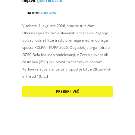
OBJAVIL
LJUBO BENEVOL
DATUM
06.08.2026
V soboto, 1. avgusta 2026, smo se trije člani
Občinskega združenja slovenskih častnikov Zagorje
ob Savi udeležili že tradicionalnega mednarodnega
spusta KOLPA – KUPA 2026. Dogodek je organiziralo
OZSČ Bela krajina v sodelovanju z Zvezo slovenskih
častnikov (ZSČ) in Hrvatskim častničkim zborom
Karlovške županije. Letošnji spust je bil že 28. po vrsti
in hkrati 10. […]
PREBERI VEČ