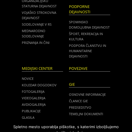
ORGANIZACIJSKO
STATURNA DEJAVNOST
PODPORNE
DEJAVNOSTI
VOJAŠKO STROKOVNA
DEJAVNOST
SPOMINSKO
SODELOVANJE V RS
DOMOLJUBNA DEJAVNOST
MEDNARODNO
ŠPORT, REKREACIJA IN
SODELOVANJE
KULTURA
PRIZNANJA IN ČINI
PODPORA ČLANSTVU IN
HUMANITARNE
DEJAVNOSTI
MEDIJSKI CENTER
POVEZAVE
NOVICE
GIE
KOLEDAR DOGODKOV
FOTOGALERIJA
OSNOVNE INFORMACIJE
VIDEOGALERIJA
ČLANICE GIE
AVDIOGALERIJA
PREDSEDSTVO
PUBLIKACIJE
TEMELJNI DOKUMENTI
GLASILA
NOVICE
MEDIJI O NAS
Spletno mesto uporablja piškotke, s katerimi izboljšujemo
ZASEDANJA